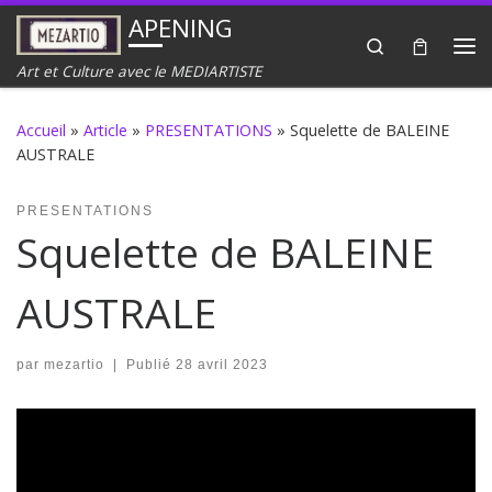
APENING
Passer au contenu
Search
Me
Art et Culture avec le MEDIARTISTE
Accueil
»
Article
»
PRESENTATIONS
»
Squelette de BALEINE
AUSTRALE
PRESENTATIONS
Squelette de BALEINE
AUSTRALE
par
mezartio
|
Publié
28 avril 2023