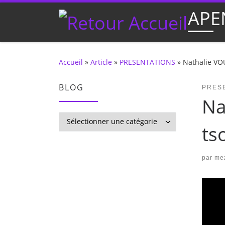
APE
Passer au contenu
Accueil
»
Article
»
PRESENTATIONS
»
Nathalie VO
BLOG
PRES
Na
BLOG
ts
par
mez