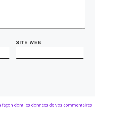
mode Sartoria Gaecy, dont
Gaelle EDOU est la
promotrice. La collection
présentée s’intitulait
IMPACT. Elle associait la
soie et le savoir-faire
ancestral du tissage à la
SITE WEB
main, du coton biologique
camerounais. Madame
EDOU intègre la
problématique du
développement socio-
économique dans son
travail, notamment à
travers sa collaboration
avec des artisans locaux.
IMPACT fait également un
la façon dont les données de vos commentaires
clin d’œil à la peinture, via
une collaboration sur
“cadavre exquis », avec
l’artiste-peintre Alioum