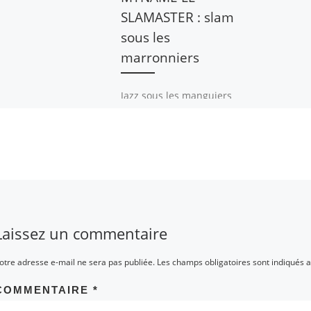
SLAMASTER : slam
sous les
marronniers
Jazz sous les manguiers
ou sous les pommiers
n’auront plus qu’à bien se
tenir, car avec MYNAME
LE SLAMASTER et la Scène
des marronniers de
l’Espace Cardin, à Paris, le
10 juillet 2022, nous avons
eu droit au Slam sous les
marronniers. C’était dans
Laissez un commentaire
le cadre de la semaine
culturelle FOCUS
otre adresse e-mail ne sera pas publiée.
Les champs obligatoires sont indiqués 
CAMEROUN, du grand
événement Sur la route
COMMENTAIRE
*
des chefferies, du visible