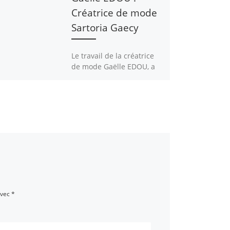
Créatrice de mode
Sartoria Gaecy
Le travail de la créatrice
de mode Gaëlle EDOU, a
ensoleillé l’Espace Pierre
CARDIN l’été dernier à
Paris, avec des modèles
affriolants, accompagnés
par une musique
superbement compilée
par le musicien Blick
Bassy. C’était l’une des
attractions de la Semaine
culturelle FOCUS
CAMEROUN, dans l’écrin
avec
*
de l’événement Sur la
route des Chefferies.
Le public a admiré les
créations de la maison de