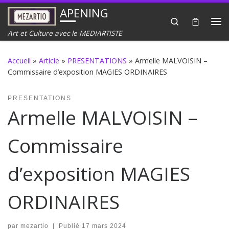
APENING
Passer au contenu
Search
Me
Art et Culture avec le MEDIARTISTE
Accueil
»
Article
»
PRESENTATIONS
»
Armelle MALVOISIN –
Commissaire d’exposition MAGIES ORDINAIRES
PRESENTATIONS
Armelle MALVOISIN –
Commissaire
d’exposition MAGIES
ORDINAIRES
par
mezartio
|
Publié
17 mars 2024