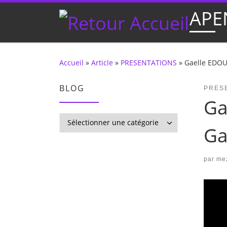
APE
Passer au contenu
Accueil
»
Article
»
PRESENTATIONS
»
Gaelle EDOU 
BLOG
PRES
Ga
BLOG
Ga
par
mez