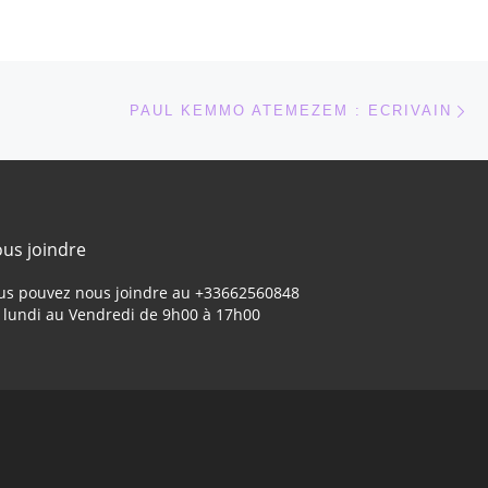
Ar
 ARTICLES
PAUL KEMMO ATEMEZEM : ECRIVAIN
us joindre
us pouvez nous joindre au +33662560848
 lundi au Vendredi de 9h00 à 17h00