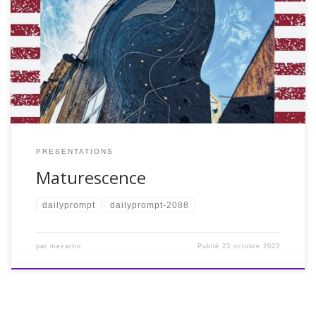
première fois (le cas échéant) ? « Connais-toi toi-même »
Socrate, citoyen du monde Je n’ai pas un souvenir clair d’un
moment où je me serais senti vraiment adulte pour la
première fois. Tout ce que je sais, c’est que je suis très
critique vis […]
PRESENTATIONS
Maturescence
dailyprompt
dailyprompt-2088
par
mezartio
Publié
23 octobre 2023