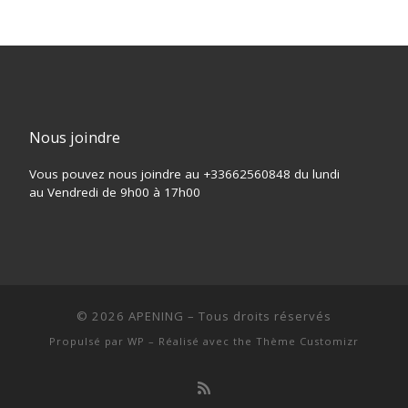
Nous joindre
Vous pouvez nous joindre au +33662560848 du lundi
au Vendredi de 9h00 à 17h00
© 2026
APENING
– Tous droits réservés
Propulsé par
WP
– Réalisé avec the
Thème Customizr