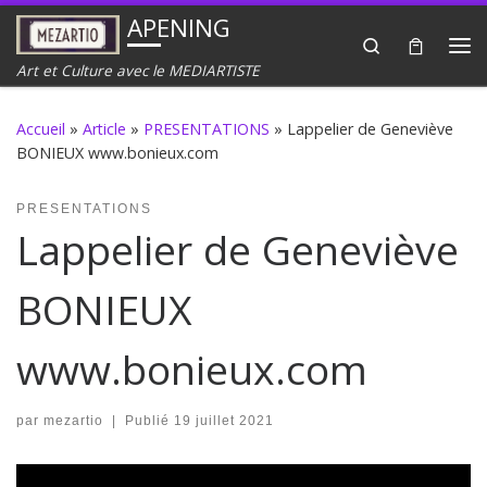
APENING
Passer au contenu
Search
Me
Art et Culture avec le MEDIARTISTE
Accueil
»
Article
»
PRESENTATIONS
»
Lappelier de Geneviève
BONIEUX www.bonieux.com
PRESENTATIONS
Lappelier de Geneviève
BONIEUX
www.bonieux.com
par
mezartio
|
Publié
19 juillet 2021